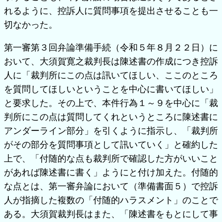
れるように、控訴人に質問事項を提出させることも一
切なかった。
第一審第３回弁論準備手続（令和５年８月２２日）に
おいて、大須賀寛之裁判長は陳述書の作成につき控訴
人に「裁判所にこの点は訊いてほしい、ここのところ
を質問してほしいということを中心に書いてほしい」
と要求した。その上で、本件行為１～９を中心に「裁
判所にこの点は質問してくれというところに陳述書に
アンダーライン部分」を引くように指示し、「裁判所
がその部分を質問事項として訊いていく」と確約した
上で、「付随的な点も裁判所で確認した方がいいこと
があれば陳述書に書く」ようにと付け加えた。付随的
な点とは、第一審弁論において（準備書面５）で控訴
人が指摘した複数の「付随的ハラスメント」のことで
ある。大須賀裁判長はまた、「陳述書をもとにして事