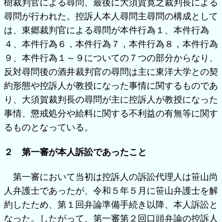
樹裁判官による尋問、最後に大須賀寛之裁判長による
尋問が行われた。控訴人本人尋問主尋問の構成として
は、東郷裁判官による尋問が本件行為１、本件行為
４、本件行為６，本件行為７，本件行為８，本件行為
９、本件行為１～９についての７つの部分からなり、
反対尋問後の酒井裁判官の尋問は主に東洋大学との契
約形態や控訴人が教授になった事情に関するものであ
り、大須賀裁判長の尋問が主に控訴人が教授になった
事情、懲戒処分や給料に関する不利益の有無等に関す
るものとなっている。
２ 第一審が本人訴訟であったこと
第一審において当初は控訴人の訴訟代理人は笹山尚
人弁護士であったが、令和５年５月に笹山弁護士を解
約したため、第１回弁論準備手続き以降、本人訴訟と
なった。したがって、第一審第２回口頭弁論の控訴人