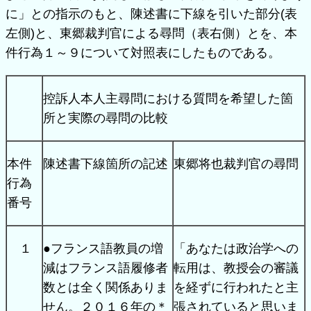
に」との指示のもと、陳述書に下線を引いた部分(表
左側)と、東郷裁判官による尋問（表右側）とを、本
件行為１～９について対照表にしたものである。
控訴人本人主尋問における質問を希望した箇
所と実際の尋問の比較
本件
陳述書下線箇所の記述
東郷将也裁判官の尋問
行為
番号
１
●フランス語教員の増
「あなたは政治学への
減はフランス語履修者
転用は、教授会の審議
数とは全く関係ありま
を経ずに行われたと主
せん。２０１６年の＊
張されていると思いま