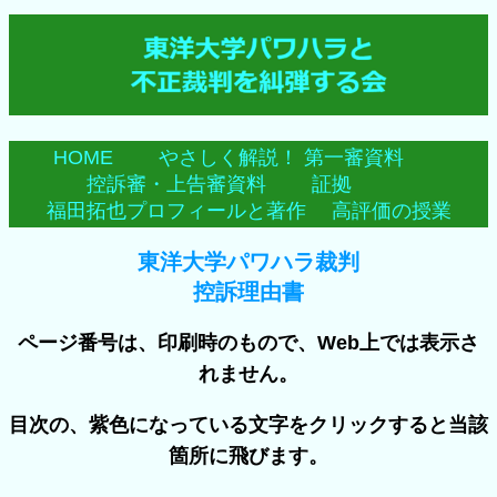
HOME
やさしく解説！
第一審資料
控訴審・上告審資料
証拠
福田拓也プロフィールと著作
高評価の授業
東洋大学パワハラ裁判
控訴理由書
ページ番号は、印刷時のもので、Web上では表示さ
れません。
目次の、紫色になっている文字をクリックすると当該
箇所に飛びます。