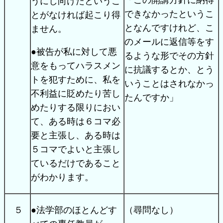
「この開講方針に納得
うにし向けたというこ
できなかったというこ
とがなければ起こり得
となんですけれど、こ
ません。
のメールに返信等をす
●被告が私に対して悪
るような形でその方針
意をもってハラスメン
に抗議するとか、とう
トを犯すために、私を
いうことはされなかっ
不利益に貶めたり苦し
たんですか」
めたりする限りにおい
て、ある時は６コマ必
要と主張し、ある時は
５コマでよいと主張し
ているだけであること
がわかります。
５
●法学部のほとんどす
（尋問なし）