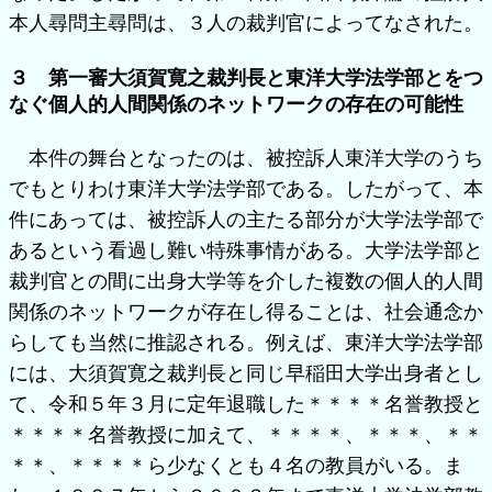
本人尋問主尋問は、３人の裁判官によってなされた。
３ 第一審大須賀寛之裁判長と東洋大学法学部とをつ
なぐ個人的人間関係のネットワークの存在の可能性
本件の舞台となったのは、被控訴人東洋大学のうち
でもとりわけ東洋大学法学部である。したがって、本
件にあっては、被控訴人の主たる部分が大学法学部で
あるという看過し難い特殊事情がある。大学法学部と
裁判官との間に出身大学等を介した複数の個人的人間
関係のネットワークが存在し得ることは、社会通念か
らしても当然に推認される。例えば、東洋大学法学部
には、大須賀寛之裁判長と同じ早稲田大学出身者とし
て、令和５年３月に定年退職した＊＊＊＊名誉教授と
＊＊＊＊名誉教授に加えて、＊＊＊＊、＊＊＊、＊＊
＊＊、＊＊＊＊ら少なくとも４名の教員がいる。ま