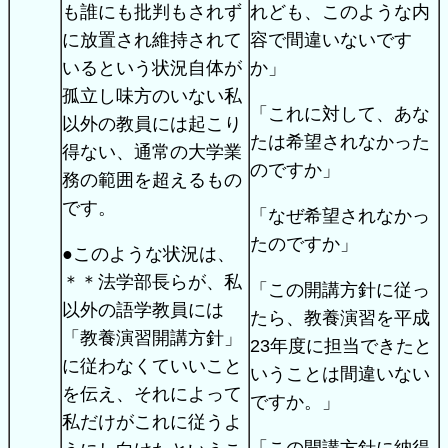
も誰にも批判もされず
れども、このような内
に放置され維持されて
容で間違いないです
いるという状況自体が
か」
孤立し味方のいない私
「これに対して、あな
以外の教員には起こり
たは希望されなかった
得ない、通常の大学業
のですか」
務の範囲を超えるもの
です。
「なぜ希望されなかっ
たのですか」
●このような状況は、
＊＊法学部長らが、私
「この開講方針に従っ
以外の語学教員には
たら、教養演習を平成
「教養演習開講方針」
23年度に担当できたと
に従わなくていいこと
いうことは間違いない
を伝え、それによって
ですか。」
私だけがこれに従うよ