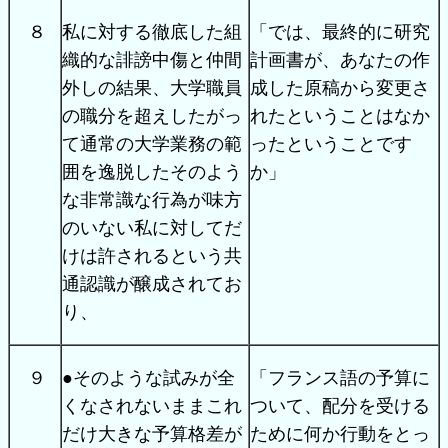
８
私に対する徹底した組
「では、最終的に研究
織的な誹謗中傷と仲間
計画書が、あなたの作
外しの結果、大学職員
成した原稿から変更さ
の職分を超えしたがっ
れたということはなか
て通常の大学業務の範
ったということです
囲を逸脱したそのよう
か」
な非常識な行為が味方
のいない私に対してだ
けは許されるという共
通認識が醸成されてお
り、
９
●そのような試みが全
「フランス語の予算に
くなされないままこれ
ついて、配分を受ける
だけ大きな予算格差が
ために何か行動をとっ