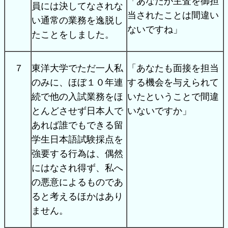
「あなたが主査を御担
員には決してなされな
当されたことは間違い
い通常の業務を逸脱し
ないですね」
たことをしました。
７
東洋大学でただ一人私
「あなたも面接を担当
のみに、ほぼ１０年連
する機会を与えられて
続で他の入試業務をほ
いたということで間違
とんどさせず日本人で
いないですか」
あれば誰でもできる留
学生日本語試験採点を
強要する行為は、偶然
にはなされ得ず、私へ
の悪意によるものであ
ると考えるほかはあり
ません。