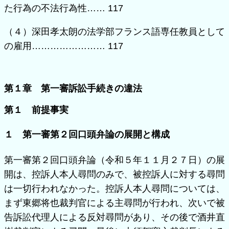
た行為の不法行為性…… 117
（４）深田孝太朗の法学部フランス語専任教員として
の雇用…………………… 117
第１章 第一審訴訟手続きの違法
第１ 前提事実
１ 第一審第２回口頭弁論の展開と構成
第一審第２回口頭弁論（令和５年１１月２７日）の展
開は、控訴人本人尋問のみで、被控訴人に対する尋問
は一切行われなかった。控訴人本人尋問については、
まず東郷将也裁判官による主尋問が行われ、次いで被
告訴訟代理人による反対尋問があり、その後で酒井直