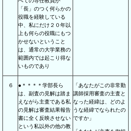
べての専任教員が
「長」のつく何らかの
役職を経験している
中、私にだけ２０年以
上も何らの役職にもつ
かせないということ
は、通常の大学業務の
範囲内では起こり得な
いものであり
６
●＊＊＊＊学部長ら
「あなたがこの非常勤
は、副査の見解は踏ま
講師採用審査の主査と
えながら主査である私
なった経緯は、どのよ
の見解は審査結果報告
うな経緯でなられたの
書に全く反映させない
ですか」
という私以外の他の教