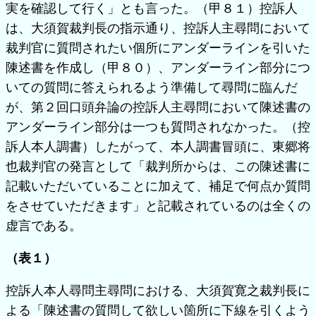
実を確認して行く」とも言った。（甲８１）控訴人
は、大須賀裁判長の指示通り、控訴人主尋問において
裁判官に質問されたい個所にアンダーラインを引いた
陳述書を作成し（甲８０）、アンダーライン部分につ
いての質問に答えられるよう準備して尋問に臨んだ
が、第２回口頭弁論の控訴人主尋問において陳述書の
アンダーライン部分は一つも質問されなかった。（控
訴人本人調書）したがって、本人調書冒頭に、東郷将
也裁判官の発言として「裁判所からは、この陳述書に
記載いただいていることに加えて、補足で何点か質問
をさせていただきます」と記載されているのは全くの
虚言である。
（表１）
控訴人本人尋問主尋問における、大須賀寛之裁判長に
よる「陳述書の質問して欲しい箇所に下線を引くよう