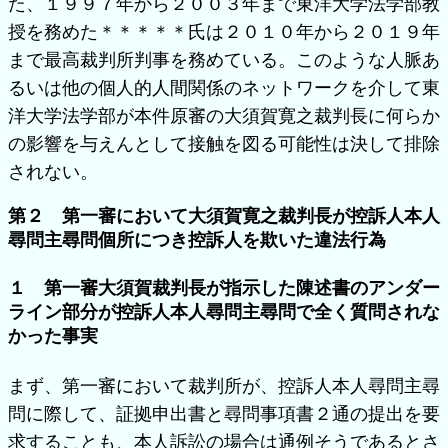
た、１９９７年から２００３年まで東洋大学法学部教
授を務めた＊＊＊＊＊氏は２０１０年から２０１９年
まで最高裁判所判事を務めている。このような人脈あ
るいは他の個人的人間関係のネットワークを介して東
洋大学法学部が本件原審の大須賀寛之裁判長に何らか
の影響を与えんとして接触を図る可能性は決して排除
されない。
第２ 第一審において大須賀寛之裁判長が控訴人本人
尋問主尋問個所につき控訴人を欺いた違法行為
１ 第一審大須賀裁判長が指示した陳述書のアンダー
ライン部分が控訴人本人尋問主尋問で全く質問されな
かった事実
まず、第一審において裁判所が、控訴人本人尋問主尋
問に際して、証拠申出書と尋問事項書２通の提出を要
求することも、本人訴訟の場合は通例そうであるとさ